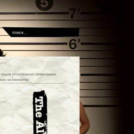
ок вошли 14 отобранных режиссерами
зыку на компьютер.