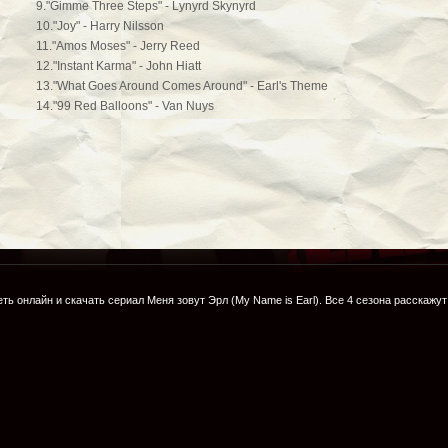
9."Gimme Three Steps" - Lynyrd Skynyrd
10."Joy" - Harry Nilsson
11."Amos Moses" - Jerry Reed
12."Instant Karma" - John Hiatt
13."What Goes Around Comes Around" - Earl's Theme
14."99 Red Balloons" - Van Nuys
ть онлайн и скачать сериал
Меня зовут Эрл
(My Name is Earl). Все
4 сезона
расскажут 