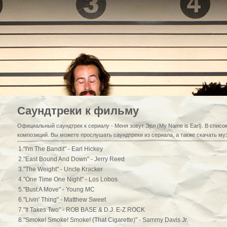
Саундтреки к фильму
Официальный саундтрек к сериалу - Меня зовут Эрл (My Name is Earl). В спис
композиций. Вы можете прослушать саундтреки из сериала, а также скачать му
1."I'm The Bandit" - Earl Hickey
2."East Bound And Down" - Jerry Reed
3."The Weight" - Uncle Kracker
4."One Time One Night" - Los Lobos
5."Bust A Move" - Young MC
6."Livin' Thing" - Matthew Sweet
7."It Takes Two" - ROB BASE & D.J. E-Z ROCK
8."Smoke! Smoke! Smoke! (That Cigarette)" - Sammy Davis Jr.