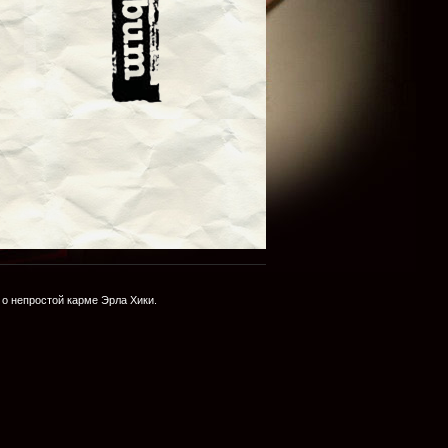
о непростой карме Эрла Хики.