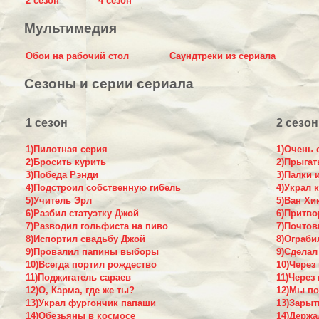
2 сезон
4 сезон
Мультимедия
Обои на рабочий стол
Саундтреки из сериала
Сезоны и серии сериала
1 сезон
2 сезон
1)Пилотная серия
1)Очень 
2)Бросить курить
2)Прыгат
3)Победа Рэнди
3)Палки 
4)Подстроил собственную гибель
4)Украл 
5)Учитель Эрл
5)Ван Хи
6)Разбил статуэтку Джой
6)Притво
7)Разводил гольфиста на пиво
7)Почто
8)Испортил свадьбу Джой
8)Ограби
9)Провалил папины выборы
9)Сделал
10)Всегда портил рождество
10)Через 
11)Поджигатель сараев
11)Через 
12)О, Карма, где же ты?
12)Мы по
13)Украл фургончик папаши
13)Зары
14)Обезьяны в космосе
14)Держа