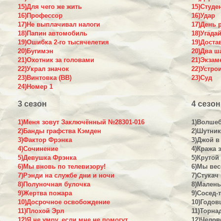
15)Для чего же жить
15)Студе
16)Профессор
16)Удар
17)Не выплачивал налоги
17)День 
18)Папин автомобиль
18)Угадай
19)Ошибка 2-го тысячелетия
19)Доста
20)Бугимэн
20)Два ш
21)Охотник за головами
21)Экзам
22)Украл значок
22)Устро
23)Винтовка (BB)
23)Суд
24)Номер 1
3 сезон
4 сезон
1)Меня зовут Заключённый №28301-016
1)Волше
2)Банды графства Кэмден
2)Шутник
3)Фактор Фрэнка
3)Джой в
4)Сочинение
4)Кража 
5)Девушка Фрэнка
5)Крутой
6)Мы вновь по телевизору!
6)Мы вес
7)Рэнди на службе дни и ночи
7)Стукач
8)Полуночная булочка
8)Малень
9)Жертва пожара
9)Сосед-
10)Досрочное освобождение
10)Годов
11)Плохой Эрл
11)Торна
12)Я не умру, если мне не помогут
12)Челов