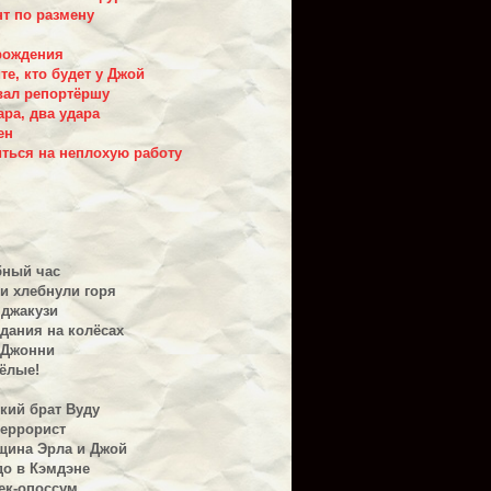
нт по размену
рождения
те, кто будет у Джой
вал репортёршу
ара, два удара
ен
иться на неплохую работу
бный час
и хлебнули горя
 джакузи
здания на колёсах
 Джонни
ёлые!
кий брат Вуду
террорист
щина Эрла и Джой
до в Кэмдэне
ек-опоссум