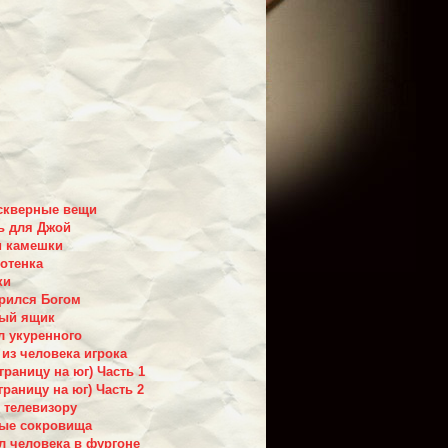
скверные вещи
ь для Джой
и камешки
котенка
ки
рился Богом
вый ящик
л укуренного
 из человека игрока
границу на юг) Часть 1
границу на юг) Часть 2
 телевизору
тые сокровища
л человека в фургоне