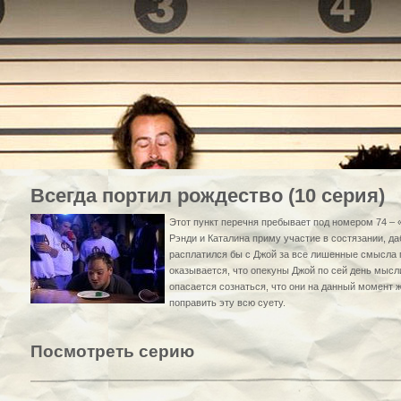
Всегда портил рождество (10 серия)
Этот пункт перечня пребывает под номером 74 – 
Рэнди и Каталина приму участие в состязании, д
расплатился бы с Джой за все лишенные смысла 
оказывается, что опекуны Джой по сей день мысли
опасается сознаться, что они на данный момент 
поправить эту всю суету.
Посмотреть серию