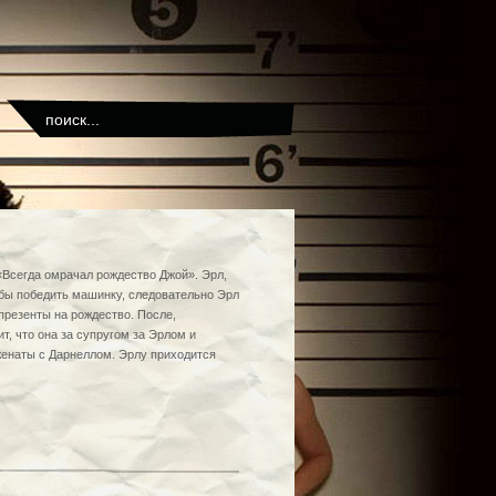
«Всегда омрачал рождество Джой». Эрл,
абы победить машинку, следовательно Эрл
презенты на рождество. После,
т, что она за супругом за Эрлом и
женаты с Дарнеллом. Эрлу приходится