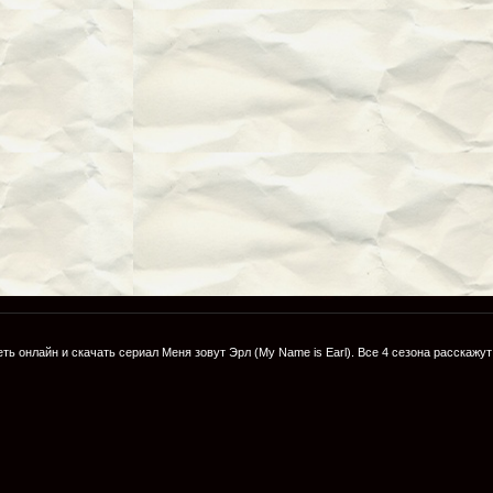
ть онлайн и скачать сериал
Меня зовут Эрл
(My Name is Earl). Все
4 сезона
расскажут 