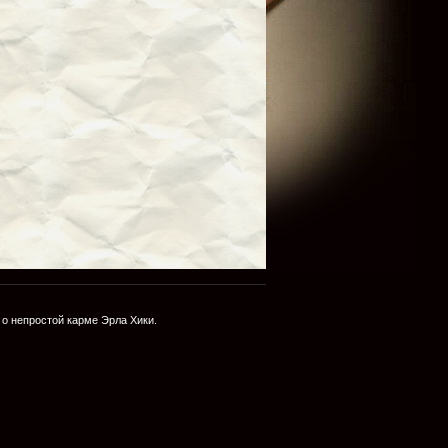
о непростой карме Эрла Хики.