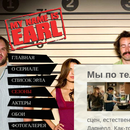
ГЛАВНАЯ
О СЕРИАЛЕ
Мы по те
СПИСОК ЭРЛА
СЕЗОНЫ
АКТЕРЫ
ОБОИ
сцен, естестве
ФОТОГАЛЕРЕЯ
Дарнелл. Как-т